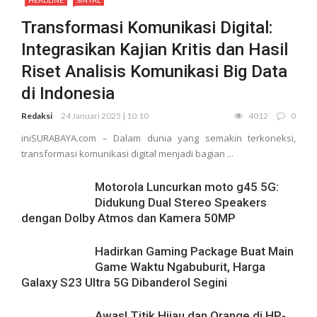
HEADLINE
SINYAL
Transformasi Komunikasi Digital:
Integrasikan Kajian Kritis dan Hasil
Riset Analisis Komunikasi Big Data
di Indonesia
Redaksi
24 Januari 2025 | 10:10
4012
0
iniSURABAYA.com – Dalam dunia yang semakin terkoneksi,
transformasi komunikasi digital menjadi bagian ...
Motorola Luncurkan moto g45 5G:
Didukung Dual Stereo Speakers
dengan Dolby Atmos dan Kamera 50MP
Hadirkan Gaming Package Buat Main
Game Waktu Ngabuburit, Harga
Galaxy S23 Ultra 5G Dibanderol Segini
Awas! Titik Hijau dan Orange di HP-