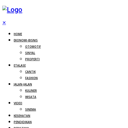
✕
HOME
EKONOMI-BISNIS
OTOMOTIF
SINYAL
PROPERTI
ETALASE
CANTIK
FASHION
JALAN-JALAN
KULINER
WISATA
VIDEO
SINEMA
KESEHATAN
PENDIDIKAN