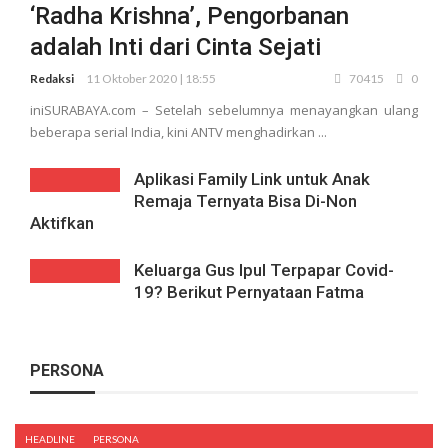
‘Radha Krishna’, Pengorbanan
adalah Inti dari Cinta Sejati
Redaksi
11 Oktober 2020 | 18:55
70415
0
iniSURABAYA.com – Setelah sebelumnya menayangkan ulang
beberapa serial India, kini ANTV menghadirkan ...
Aplikasi Family Link untuk Anak
Remaja Ternyata Bisa Di-Non
Aktifkan
Keluarga Gus Ipul Terpapar Covid-
19? Berikut Pernyataan Fatma
PERSONA
HEADLINE
PERSONA