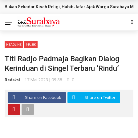
Bukan Sekadar Kisah Religi, Habib Jafar Ajak Warga Surabaya Mem
BREAKING NEWS
HEADLINE
MUSIK
Titi Radjo Padmaja Bagikan Dialog
Kerinduan di Singel Terbaru ‘Rindu’
Redaksi
17 Mei 2023 | 09:38
0
Share on Facebook
Share on Twitter