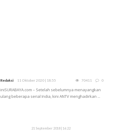
Redaksi
11 Oktober 2020 | 18:55
70411
0
iniSURABAYA.com – Setelah sebelumnya menayangkan
ulang beberapa serial India, kini ANTV menghadirkan ...
21 September 2018 | 16:22