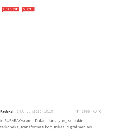
HEADLINE
SINYAL
Redaksi
24 Januari 2025 | 10:10
3988
0
iniSURABAYA.com – Dalam dunia yang semakin
terkoneksi, transformasi komunikasi digital menjadi