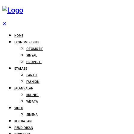
✕
HOME
EKONOMI-BISNIS
OTOMOTIF
SINYAL
PROPERTI
ETALASE
CANTIK
FASHION
JALAN-JALAN
KULINER
WISATA
VIDEO
SINEMA
KESEHATAN
PENDIDIKAN