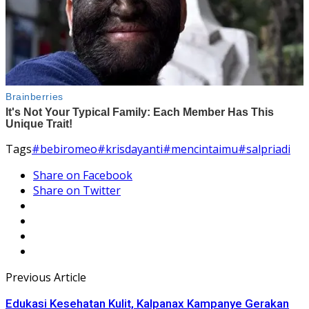
Tags
#bebiromeo
#krisdayanti
#mencintaimu
#salpriadi
Share on Facebook
Share on Twitter
Previous Article
Edukasi Kesehatan Kulit, Kalpanax Kampanye Gerakan