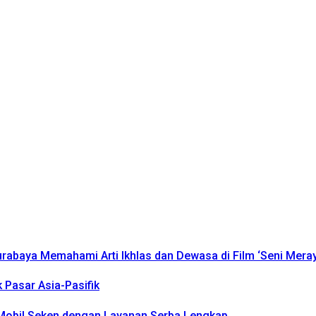
urabaya Memahami Arti Ikhlas dan Dewasa di Film ‘Seni Mera
k Pasar Asia-Pasifik
k Mobil Seken dengan Layanan Serba Lengkap