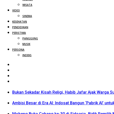
WISATA
VIDEO
SINEMA
KESEHATAN
PENDIDIKAN
PERISTIWA
PANGGUNG
MUSIK
PERSONA
INDEKS
Bukan Sekadar Kisah Religi, Habib Jafar Ajak Warga S
Ambisi Besar di Era AI: Indosat Bangun ‘Pabrik AI’ untu
Mobeng Buka Cabang ke-30 di Sidoarjo, Bidik Pemili