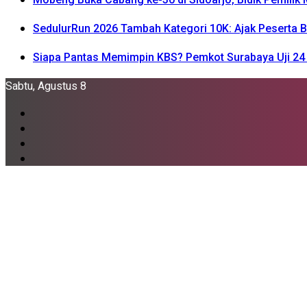
SedulurRun 2026 Tambah Kategori 10K: Ajak Peserta Be
Siapa Pantas Memimpin KBS? Pemkot Surabaya Uji 24 
Sabtu, Agustus 8