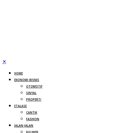
✕
HOME
EKONOMI-BISNIS
OTOMOTIF
SINYAL
PROPERTI
ETALASE
CANTIK
FASHION
JALAN-JALAN
KULINER