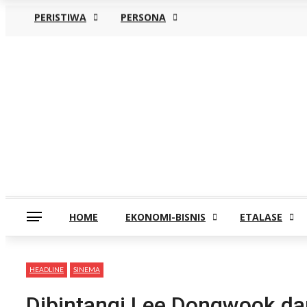
PERISTIWA
PERSONA
Sabtu, Agustus 8
HOME
EKONOMI-BISNIS
ETALASE
HEADLINE
SINEMA
Dibintangi Lee Dongwook dan