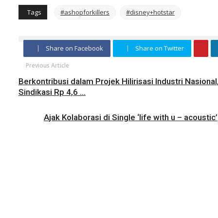
Tags
#ashopforkillers
#disney+hotstar
Share on Facebook
Share on Twitter
Previous Article
Berkontribusi dalam Projek Hilirisasi Industri Nasiona
Sindikasi Rp 4,6 ...
Ajak Kolaborasi di Single ‘life with u – acousti