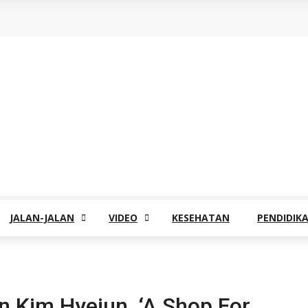
JALAN-JALAN
VIDEO
KESEHATAN
PENDIDIK
 Kim Hyejun, ‘A Shop For