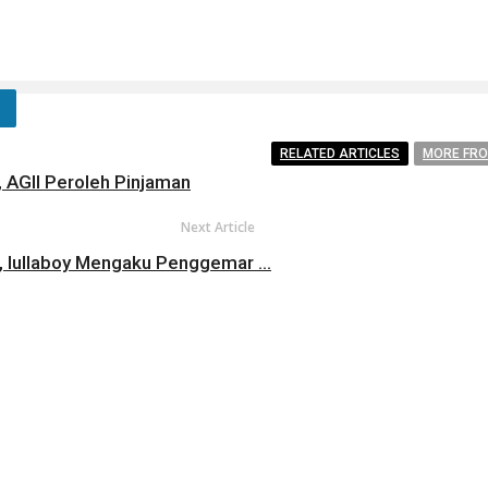
RELATED ARTICLES
MORE FR
l, AGII Peroleh Pinjaman
Next Article
c’, lullaboy Mengaku Penggemar ...