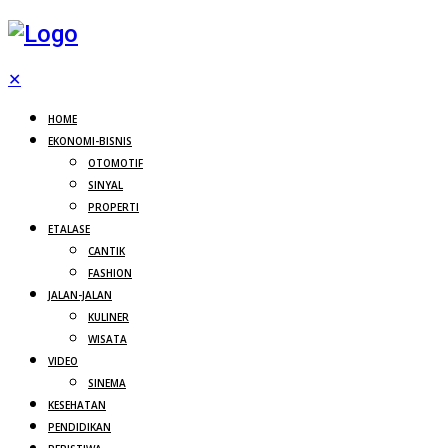
✕
HOME
EKONOMI-BISNIS
OTOMOTIF
SINYAL
PROPERTI
ETALASE
CANTIK
FASHION
JALAN-JALAN
KULINER
WISATA
VIDEO
SINEMA
KESEHATAN
PENDIDIKAN