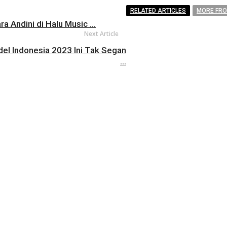
RELATED ARTICLES
MORE FR
 Andini di Halu Music ...
Next Article
del Indonesia 2023 Ini Tak Segan
...