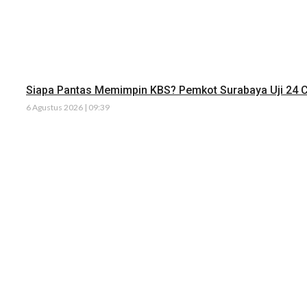
Siapa Pantas Memimpin KBS? Pemkot Surabaya Uji 24 C
6 Agustus 2026 | 09:39