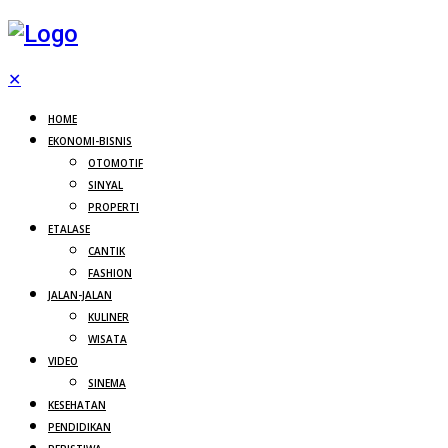
✕
HOME
EKONOMI-BISNIS
OTOMOTIF
SINYAL
PROPERTI
ETALASE
CANTIK
FASHION
JALAN-JALAN
KULINER
WISATA
VIDEO
SINEMA
KESEHATAN
PENDIDIKAN