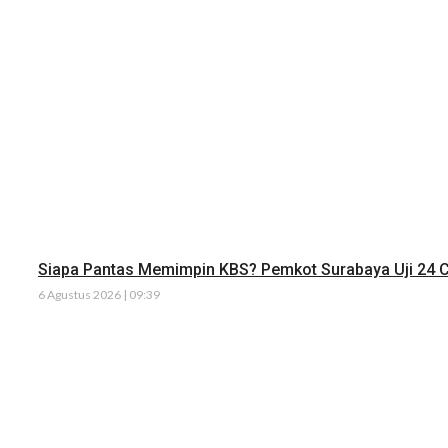
Siapa Pantas Memimpin KBS? Pemkot Surabaya Uji 24 C
6 Agustus 2026 | 09:39