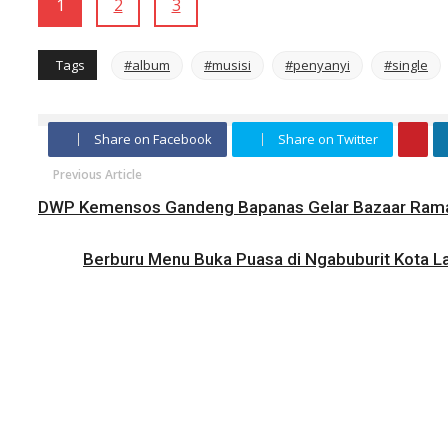
1
2
3
Tags
#album
#musisi
#penyanyi
#single
Share on Facebook
Share on Twitter
Previous Article
DWP Kemensos Gandeng Bapanas Gelar Bazaar Ram
Berburu Menu Buka Puasa di Ngabuburit Kota La