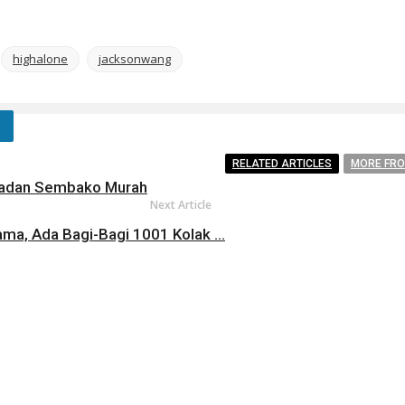
highalone
jacksonwang
RELATED ARTICLES
MORE FR
adan Sembako Murah
Next Article
ma, Ada Bagi-Bagi 1001 Kolak ...