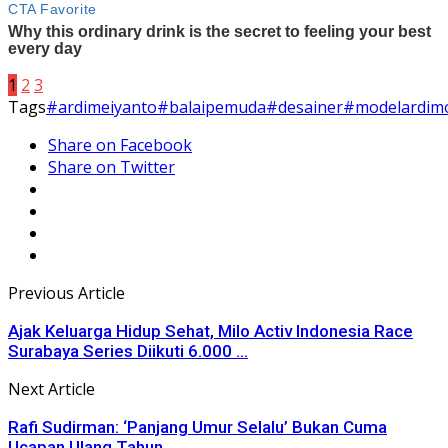
1
2
3
Tags
#ardimeiyanto
#balaipemuda
#desainer
#model
ardim
Share on Facebook
Share on Twitter
Previous Article
Ajak Keluarga Hidup Sehat, Milo Activ Indonesia Race
Surabaya Series Diikuti 6.000 ...
Next Article
Rafi Sudirman: ‘Panjang Umur Selalu’ Bukan Cuma
Ucapan Ulang Tahun