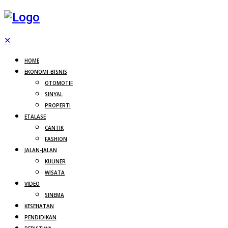
✕
HOME
EKONOMI-BISNIS
OTOMOTIF
SINYAL
PROPERTI
ETALASE
CANTIK
FASHION
JALAN-JALAN
KULINER
WISATA
VIDEO
SINEMA
KESEHATAN
PENDIDIKAN