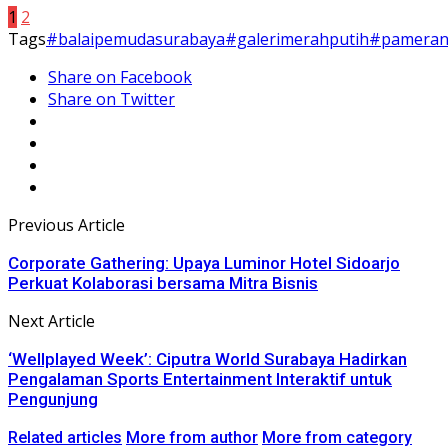
1
2
Tags
#balaipemudasurabaya
#galerimerahputih
#pameran
Share on Facebook
Share on Twitter
Previous Article
Corporate Gathering: Upaya Luminor Hotel Sidoarjo
Perkuat Kolaborasi bersama Mitra Bisnis
Next Article
‘Wellplayed Week’: Ciputra World Surabaya Hadirkan
Pengalaman Sports Entertainment Interaktif untuk
Pengunjung
Related articles
More from author
More from category