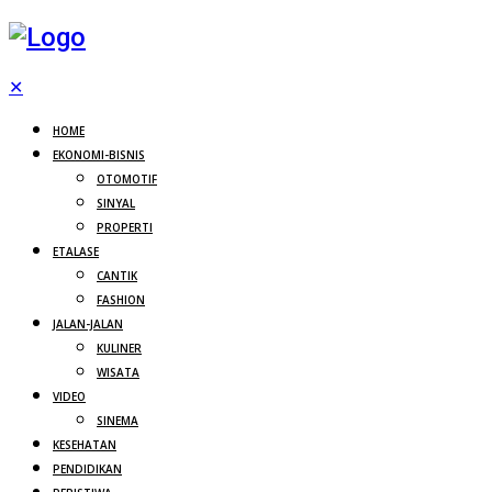
✕
HOME
EKONOMI-BISNIS
OTOMOTIF
SINYAL
PROPERTI
ETALASE
CANTIK
FASHION
JALAN-JALAN
KULINER
WISATA
VIDEO
SINEMA
KESEHATAN
PENDIDIKAN