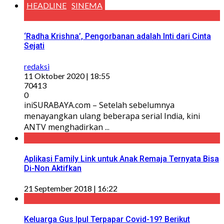
HEADLINE
SINEMA
‘Radha Krishna’, Pengorbanan adalah Inti dari Cinta
Sejati
redaksi
11 Oktober 2020 | 18:55
70413
0
iniSURABAYA.com – Setelah sebelumnya
menayangkan ulang beberapa serial India, kini
ANTV menghadirkan ...
Aplikasi Family Link untuk Anak Remaja Ternyata Bisa
Di-Non Aktifkan
21 September 2018 | 16:22
Keluarga Gus Ipul Terpapar Covid-19? Berikut