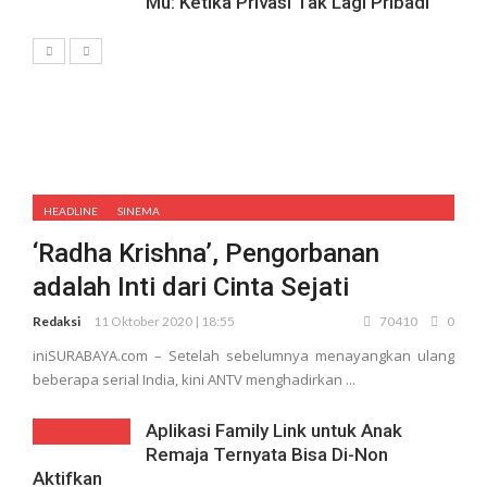
Mu: Ketika Privasi Tak Lagi Pribadi
HEADLINE
SINEMA
‘Radha Krishna’, Pengorbanan
adalah Inti dari Cinta Sejati
Redaksi
11 Oktober 2020 | 18:55
70410
0
iniSURABAYA.com – Setelah sebelumnya menayangkan ulang
beberapa serial India, kini ANTV menghadirkan ...
Aplikasi Family Link untuk Anak
Remaja Ternyata Bisa Di-Non
Aktifkan