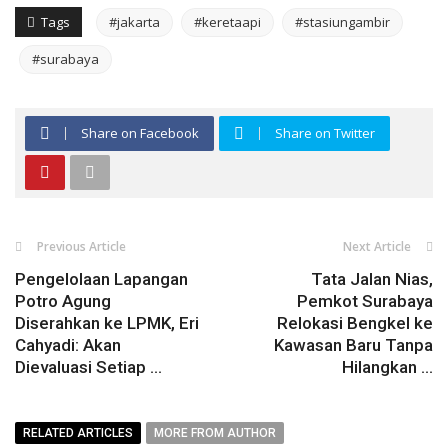
Tags
#jakarta
#keretaapi
#stasiungambir
#surabaya
Share on Facebook
Share on Twitter
Previous Article
Next Article
Pengelolaan Lapangan
Tata Jalan Nias,
Potro Agung
Pemkot Surabaya
Diserahkan ke LPMK, Eri
Relokasi Bengkel ke
Cahyadi: Akan
Kawasan Baru Tanpa
Dievaluasi Setiap ...
Hilangkan ...
RELATED ARTICLES
MORE FROM AUTHOR