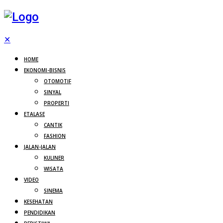
✕
HOME
EKONOMI-BISNIS
OTOMOTIF
SINYAL
PROPERTI
ETALASE
CANTIK
FASHION
JALAN-JALAN
KULINER
WISATA
VIDEO
SINEMA
KESEHATAN
PENDIDIKAN