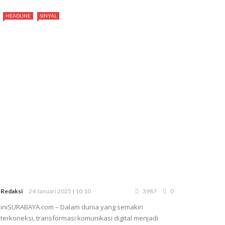
HEADLINE
SINYAL
Redaksi
24 Januari 2025 | 10:10
3987
0
iniSURABAYA.com – Dalam dunia yang semakin
terkoneksi, transformasi komunikasi digital menjadi