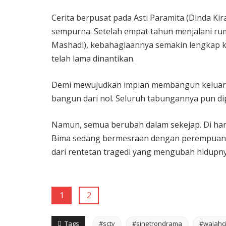
Cerita berpusat pada Asti Paramita (Dinda K
sempurna. Setelah empat tahun menjalani ru
Mashadi), kebahagiaannya semakin lengkap 
telah lama dinantikan.
Demi mewujudkan impian membangun keluarga,
bangun dari nol. Seluruh tabungannya pun d
Namun, semua berubah dalam sekejap. Di har
Bima sedang bermesraan dengan perempuan la
dari rentetan tragedi yang mengubah hidupny
1
2
Tags
#sctv
#sinetrondrama
#wajahc