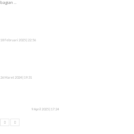
bagian ...
18 Februari 2025 | 22:56
26 Maret 2024 | 19:31
9 April 2025 | 17:24