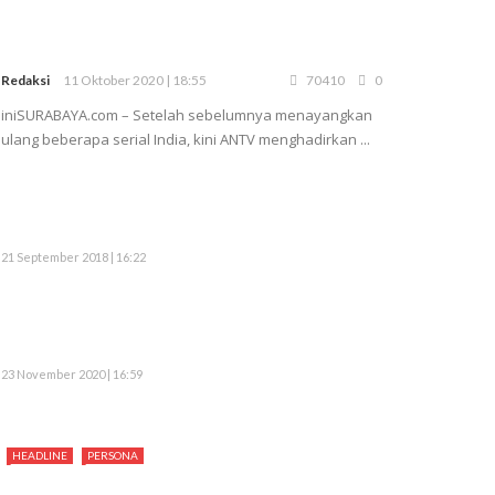
Redaksi
11 Oktober 2020 | 18:55
70410
0
iniSURABAYA.com – Setelah sebelumnya menayangkan
ulang beberapa serial India, kini ANTV menghadirkan ...
21 September 2018 | 16:22
23 November 2020 | 16:59
HEADLINE
PERSONA