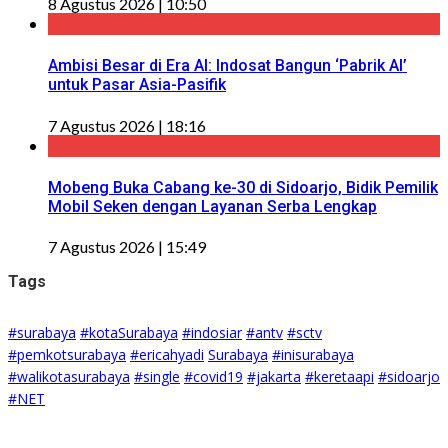
8 Agustus 2026 | 10:50
Ambisi Besar di Era AI: Indosat Bangun ‘Pabrik AI’
untuk Pasar Asia-Pasifik
7 Agustus 2026 | 18:16
Mobeng Buka Cabang ke-30 di Sidoarjo, Bidik Pemilik
Mobil Seken dengan Layanan Serba Lengkap
7 Agustus 2026 | 15:49
Tags
#surabaya
#kotaSurabaya
#indosiar
#antv
#sctv
#pemkotsurabaya
#ericahyadi
Surabaya
#inisurabaya
#walikotasurabaya
#single
#covid19
#jakarta
#keretaapi
#sidoarjo
#NET