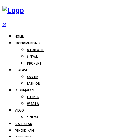
✕
HOME
EKONOMI-BISNIS
OTOMOTIF
SINYAL
PROPERTI
ETALASE
CANTIK
FASHION
JALAN-JALAN
KULINER
WISATA
VIDEO
SINEMA
KESEHATAN
PENDIDIKAN