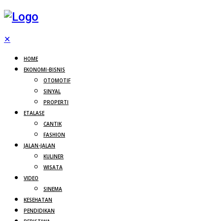
✕
HOME
EKONOMI-BISNIS
OTOMOTIF
SINYAL
PROPERTI
ETALASE
CANTIK
FASHION
JALAN-JALAN
KULINER
WISATA
VIDEO
SINEMA
KESEHATAN
PENDIDIKAN