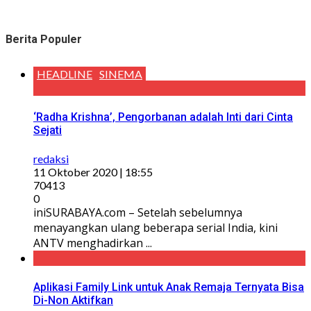
Berita Populer
HEADLINE
SINEMA
‘Radha Krishna’, Pengorbanan adalah Inti dari Cinta
Sejati
redaksi
11 Oktober 2020 | 18:55
70413
0
iniSURABAYA.com – Setelah sebelumnya
menayangkan ulang beberapa serial India, kini
ANTV menghadirkan ...
Aplikasi Family Link untuk Anak Remaja Ternyata Bisa
Di-Non Aktifkan