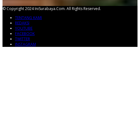
© Copyright 2024 IniSurabaya.com. All Rights Reserved.
TENTANG KAMI
REDAKSI
YOUTUBE
FACEBOOK
TWITTER
INSTAGRAM