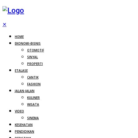
✕
HOME
EKONOMI-BISNIS
OTOMOTIF
SINYAL
PROPERTI
ETALASE
CANTIK
FASHION
JALAN-JALAN
KULINER
WISATA
VIDEO
SINEMA
KESEHATAN
PENDIDIKAN