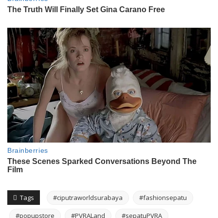
Tags
#ciputraworldsurabaya
#fashionsepatu
#popupstore
#PVRALand
#sepatuPVRA