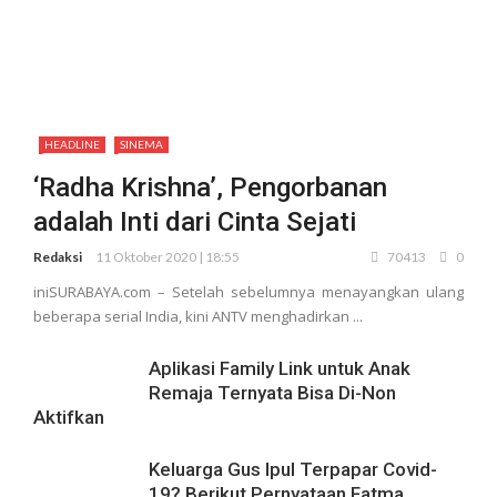
HEADLINE
SINEMA
‘Radha Krishna’, Pengorbanan
adalah Inti dari Cinta Sejati
Redaksi
11 Oktober 2020 | 18:55
70413
0
iniSURABAYA.com – Setelah sebelumnya menayangkan ulang
beberapa serial India, kini ANTV menghadirkan ...
Aplikasi Family Link untuk Anak
Remaja Ternyata Bisa Di-Non
Aktifkan
Keluarga Gus Ipul Terpapar Covid-
19? Berikut Pernyataan Fatma