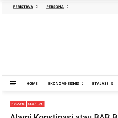
PERISTIWA
PERSONA
Rabu, Agustus 5
HOME
EKONOMI-BISNIS
ETALASE
HEADLINE
KESEHATAN
Alami Konstipasi atau BAB 