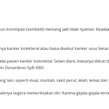
 konstipasi (sembelit) memang jadi tidak nyaman. Keadaan 
nya kanker kolekteral atau biasa disebut kanker usus besar
 pasien kanker kolorektal. Selain diare, biasanya diikuti d
Edwin Donardono SpB-KBD.
g lain, seperti mual, muntah, sakit perut, lelah, lemas da
sebaiknya segera memeriksakan diri. Karena gejala-gejala t