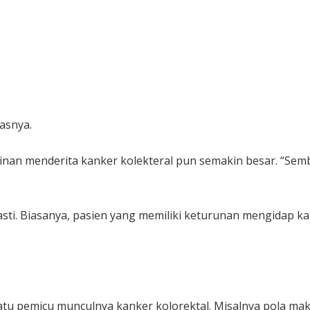
gasnya.
inan menderita kanker kolekteral pun semakin besar. “Sembi
sti. Biasanya, pasien yang memiliki keturunan mengidap k
lah satu pemicu munculnya kanker kolorektal. Misalnya pola