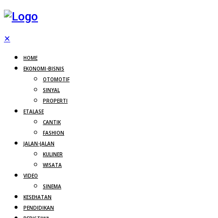
✕
HOME
EKONOMI-BISNIS
OTOMOTIF
SINYAL
PROPERTI
ETALASE
CANTIK
FASHION
JALAN-JALAN
KULINER
WISATA
VIDEO
SINEMA
KESEHATAN
PENDIDIKAN