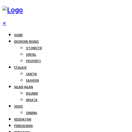
✕
HOME
EKONOMI-BISNIS
OTOMOTIF
SINYAL
PROPERTI
ETALASE
CANTIK
FASHION
JALAN-JALAN
KULINER
WISATA
VIDEO
SINEMA
KESEHATAN
PENDIDIKAN