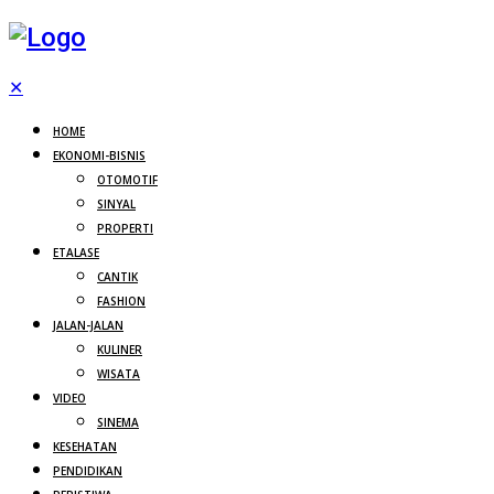
✕
HOME
EKONOMI-BISNIS
OTOMOTIF
SINYAL
PROPERTI
ETALASE
CANTIK
FASHION
JALAN-JALAN
KULINER
WISATA
VIDEO
SINEMA
KESEHATAN
PENDIDIKAN