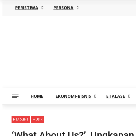
PERISTIWA
PERSONA
Minggu, Agustus 9
HOME
EKONOMI-BISNIS
ETALASE
HEADLINE
MUSIK
‘What About Us?’, Ungkapan 