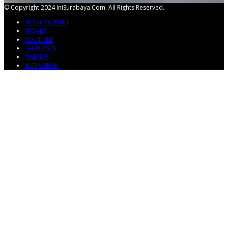
© Copyright 2024 IniSurabaya.com. All Rights Reserved.
TENTANG KAMI
REDAKSI
YOUTUBE
FACEBOOK
TWITTER
INSTAGRAM