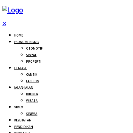
✕
HOME
EKONOMI-BISNIS
OTOMOTIF
SINYAL
PROPERTI
ETALASE
CANTIK
FASHION
JALAN-JALAN
KULINER
WISATA
VIDEO
SINEMA
KESEHATAN
PENDIDIKAN