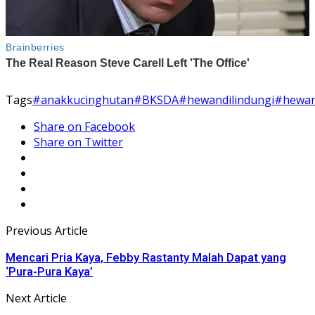
Tags
#anakkucinghutan
#BKSDA
#hewandilindungi
#hewan
Share on Facebook
Share on Twitter
Previous Article
Mencari Pria Kaya, Febby Rastanty Malah Dapat yang
‘Pura-Pura Kaya’
Next Article