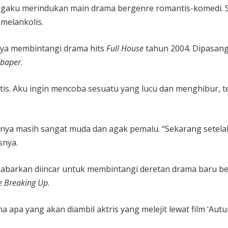
gaku merindukan main drama bergenre romantis-komedi. S
melankolis.
nya membintangi drama hits
Full House
tahun 2004. Dipasang
baper
.
ntis. Aku ingin mencoba sesuatu yang lucu dan menghibur,
irinya masih sangat muda dan agak pemalu. “Sekarang setel
snya.
kabarkan diincar untuk membintangi deretan drama baru b
e Breaking Up
.
apa yang akan diambil aktris yang melejit lewat film ‘Autu