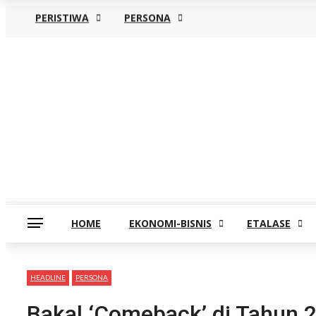
PERISTIWA
PERSONA
Rabu, Agustus 5
HOME
EKONOMI-BISNIS
ETALASE
HEADLINE
PERSONA
Bakal ‘Comeback’ di Tahun 