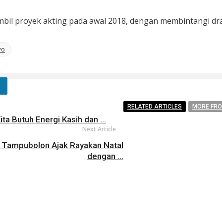
gambil proyek akting pada awal 2018, dengan membintangi d
yo
RELATED ARTICLES
MORE FR
ta Butuh Energi Kasih dan ...
Next Article
li Tampubolon Ajak Rayakan Natal
dengan ...