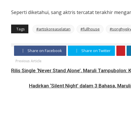
Seperti diketahui, sang aktris tercatat terakhir men
Tags
#artiskoreaselatan
#fullhouse
#songhyek
Share on Facebook
Share on Twitter
Previous Article
Rilis Single ‘Never Stand Alone’, Maruli Tampubolon: Ki
Hadirkan ‘Silent Night’ dalam 3 Bahasa, Maru