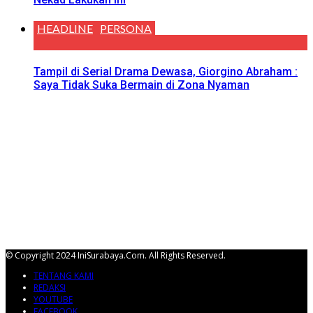
HEADLINE
PERSONA
Tampil di Serial Drama Dewasa, Giorgino Abraham :
Saya Tidak Suka Bermain di Zona Nyaman
© Copyright 2024 IniSurabaya.com. All Rights Reserved.
TENTANG KAMI
REDAKSI
YOUTUBE
FACEBOOK