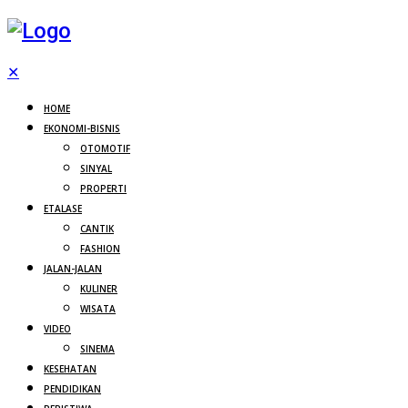
✕
HOME
EKONOMI-BISNIS
OTOMOTIF
SINYAL
PROPERTI
ETALASE
CANTIK
FASHION
JALAN-JALAN
KULINER
WISATA
VIDEO
SINEMA
KESEHATAN
PENDIDIKAN