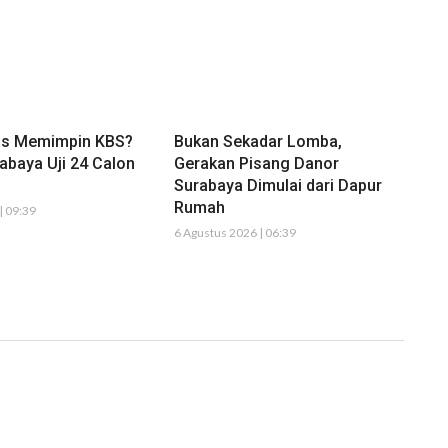
as Memimpin KBS?
Bukan Sekadar Lomba,
abaya Uji 24 Calon
Gerakan Pisang Danor
Surabaya Dimulai dari Dapur
Rumah
| 09:39
6 Agustus 2026 | 06:39