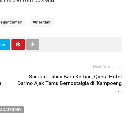
rbagi video YouTube.
wid
hegentlemen
#trieutami
ter
Next Article
Sambut Tahun Baru Kerbau, Quest Hotel
h
Darmo Ajak Tamu Bernostalgia di ‘Kampoeng
...
M CATEGORY