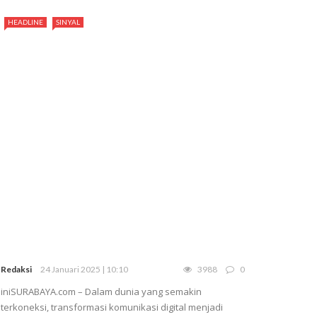
HEADLINE
SINYAL
Redaksi
24 Januari 2025 | 10:10
3988
0
iniSURABAYA.com – Dalam dunia yang semakin
terkoneksi, transformasi komunikasi digital menjadi