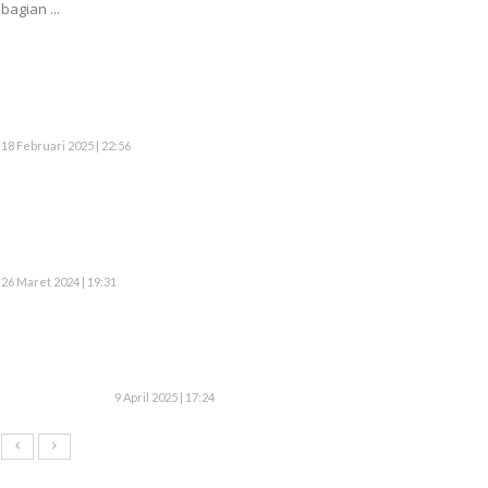
bagian ...
18 Februari 2025 | 22:56
26 Maret 2024 | 19:31
9 April 2025 | 17:24