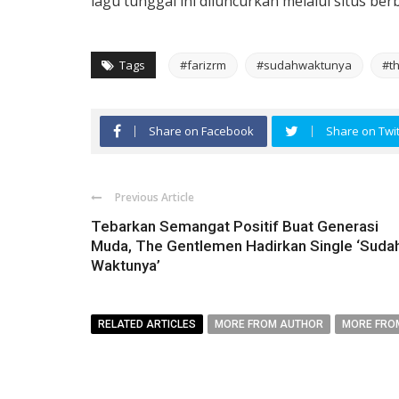
lagu tunggal ini diluncurkan melalui situs be
Tags
#farizrm
#sudahwaktunya
#t
Share on Facebook
Share on Twit
Previous Article
Tebarkan Semangat Positif Buat Generasi
Muda, The Gentlemen Hadirkan Single ‘Suda
Waktunya’
RELATED ARTICLES
MORE FROM AUTHOR
MORE FRO