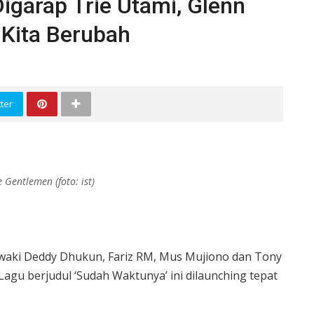
Digarap Trie Utami, Glenn
 Kita Berubah
ter
 Gentlemen (foto: ist)
waki Deddy Dhukun, Fariz RM, Mus Mujiono dan Tony
 Lagu berjudul ‘Sudah Waktunya’ ini dilaunching tepat