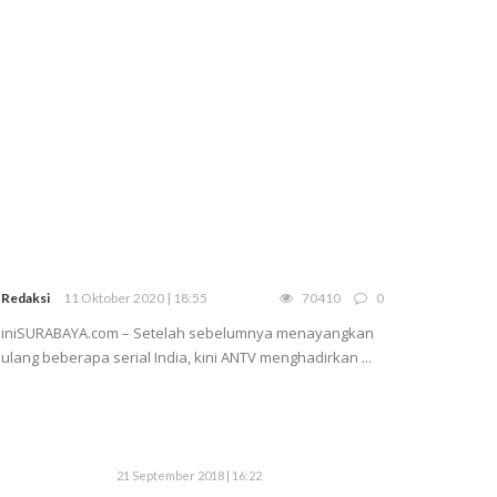
Redaksi
11 Oktober 2020 | 18:55
70410
0
iniSURABAYA.com – Setelah sebelumnya menayangkan
ulang beberapa serial India, kini ANTV menghadirkan ...
21 September 2018 | 16:22