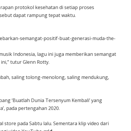
rapan protokol kesehatan di setiap proses
ersebut dapat rampung tepat waktu.
/tebarkan-semangat-positif-buat-generasi-muda-the-
 musik Indonesia, lagu ini juga memberikan semangat
ni,” tutur Glenn Rotty.
bah, saling tolong-menolong, saling mendukung,
bang ‘Buatlah Dunia Tersenyum Kembali’ yang
a’, pada pertengahan 2020.
l store pada Sabtu lalu. Sementara klip video dari