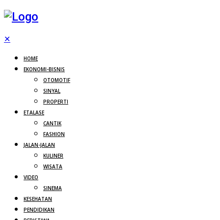
✕
HOME
EKONOMI-BISNIS
OTOMOTIF
SINYAL
PROPERTI
ETALASE
CANTIK
FASHION
JALAN-JALAN
KULINER
WISATA
VIDEO
SINEMA
KESEHATAN
PENDIDIKAN