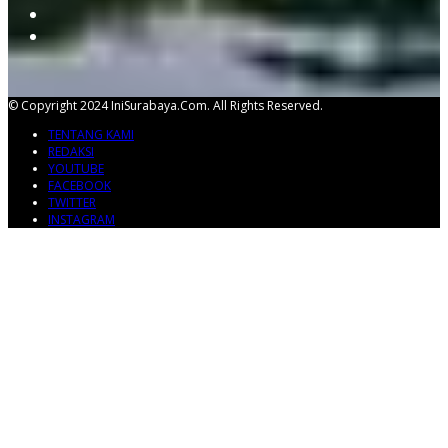
© Copyright 2024 IniSurabaya.com. All Rights Reserved.
TENTANG KAMI
REDAKSI
YOUTUBE
FACEBOOK
TWITTER
INSTAGRAM