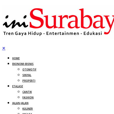
✕
HOME
EKONOMI-BISNIS
OTOMOTIF
SINYAL
PROPERTI
ETALASE
CANTIK
FASHION
JALAN-JALAN
KULINER