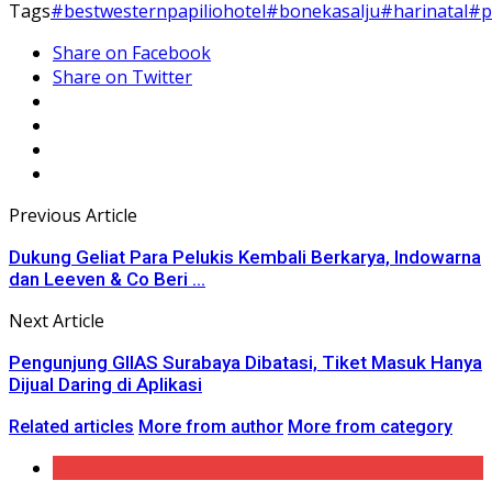
Tags
#bestwesternpapiliohotel
#bonekasalju
#harinatal
#p
Share on Facebook
Share on Twitter
Previous Article
Dukung Geliat Para Pelukis Kembali Berkarya, Indowarna
dan Leeven & Co Beri ...
Next Article
Pengunjung GIIAS Surabaya Dibatasi, Tiket Masuk Hanya
Dijual Daring di Aplikasi
Related articles
More from author
More from category