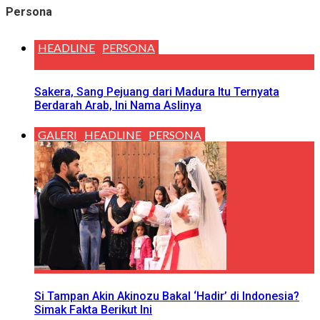
Persona
HEADLINE
PERSONA
Sakera, Sang Pejuang dari Madura Itu Ternyata
Berdarah Arab, Ini Nama Aslinya
GALERI
HEADLINE
PERSONA
Si Tampan Akin Akinozu Bakal ‘Hadir’ di Indonesia?
Simak Fakta Berikut Ini