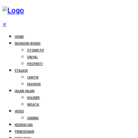
✕
HOME
EKONOMI-BISNIS
OTOMOTIF
SINYAL
PROPERTI
ETALASE
CANTIK
FASHION
JALAN-JALAN
KULINER
WISATA
VIDEO
SINEMA
KESEHATAN
PENDIDIKAN