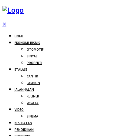
✕
HOME
EKONOMI-BISNIS
OTOMOTIF
SINYAL
PROPERTI
ETALASE
CANTIK
FASHION
JALAN-JALAN
KULINER
WISATA
VIDEO
SINEMA
KESEHATAN
PENDIDIKAN