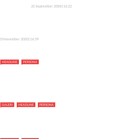
21 September 2018 | 16:22
23 November 2020 | 16:59
HEADLINE
PERSONA
GALERI
HEADLINE
PERSONA