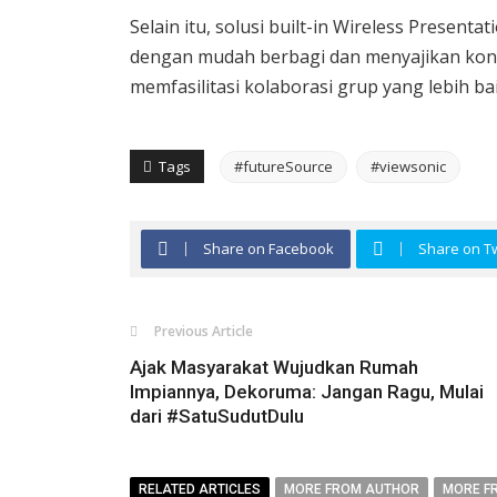
Selain itu, solusi built-in Wireless Prese
dengan mudah berbagi dan menyajikan kont
memfasilitasi kolaborasi grup yang lebih ba
Tags
#futureSource
#viewsonic
Share on Facebook
Share on Tw
Previous Article
Ajak Masyarakat Wujudkan Rumah
Impiannya, Dekoruma: Jangan Ragu, Mulai
dari #SatuSudutDulu
RELATED ARTICLES
MORE FROM AUTHOR
MORE F