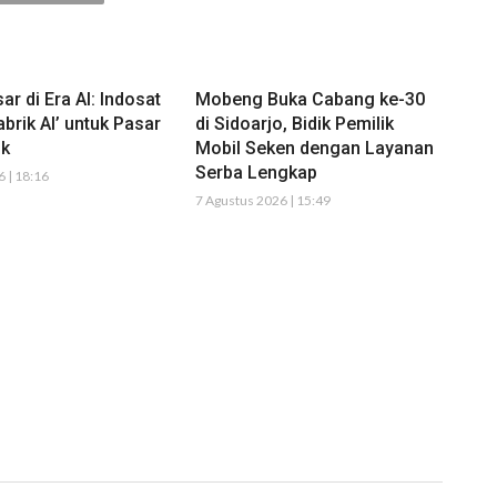
ar di Era AI: Indosat
Mobeng Buka Cabang ke-30
brik AI’ untuk Pasar
di Sidoarjo, Bidik Pemilik
ik
Mobil Seken dengan Layanan
Serba Lengkap
 | 18:16
7 Agustus 2026 | 15:49