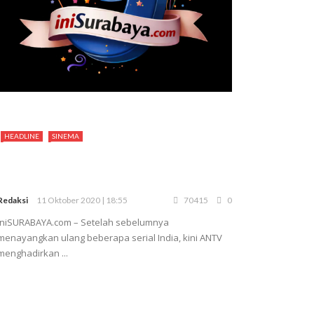
HEADLINE
SINEMA
Redaksi
11 Oktober 2020 | 18:55
70415
0
iniSURABAYA.com – Setelah sebelumnya
menayangkan ulang beberapa serial India, kini ANTV
menghadirkan ...