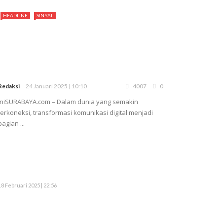
HEADLINE
SINYAL
Redaksi
24 Januari 2025 | 10:10
4007
0
iniSURABAYA.com – Dalam dunia yang semakin
terkoneksi, transformasi komunikasi digital menjadi
bagian ...
18 Februari 2025 | 22:56