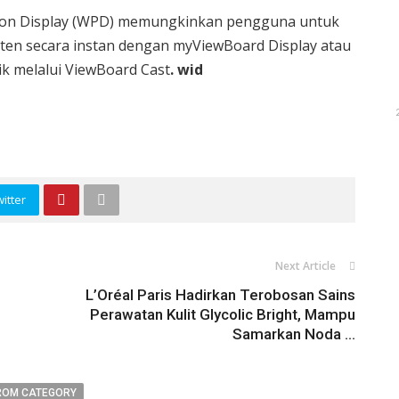
ntation Display (WPD) memungkinkan pengguna untuk
en secara instan dengan myViewBoard Display atau
ik melalui ViewBoard Cast
. wid
itter
Next Article
L’Oréal Paris Hadirkan Terobosan Sains
Perawatan Kulit Glycolic Bright, Mampu
Samarkan Noda ...
ROM CATEGORY