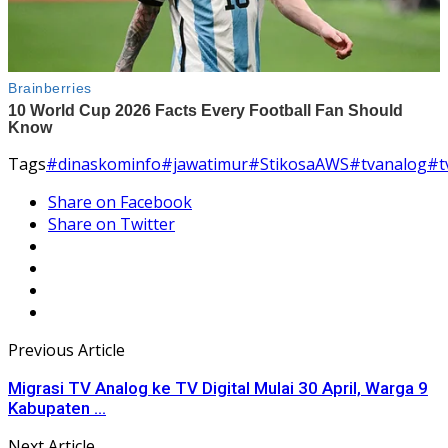
Tags
#dinaskominfo
#jawatimur
#StikosaAWS
#tvanalog
#t
Share on Facebook
Share on Twitter
Previous Article
Migrasi TV Analog ke TV Digital Mulai 30 April, Warga 9
Kabupaten ...
Next Article