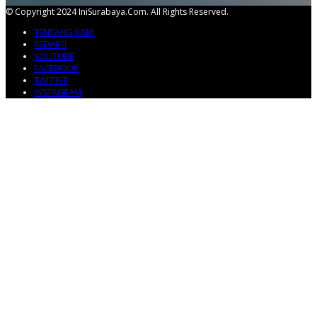
© Copyright 2024 IniSurabaya.com. All Rights Reserved.
TENTANG KAMI
REDAKSI
YOUTUBE
FACEBOOK
TWITTER
INSTAGRAM