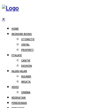
✕
HOME
EKONOMI-BISNIS
OTOMOTIF
SINYAL
PROPERTI
ETALASE
CANTIK
FASHION
JALAN-JALAN
KULINER
WISATA
VIDEO
SINEMA
KESEHATAN
PENDIDIKAN