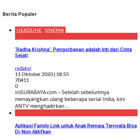
Berita Populer
HEADLINE
SINEMA
‘Radha Krishna’, Pengorbanan adalah Inti dari Cinta
Sejati
redaksi
11 Oktober 2020 | 18:55
70411
0
iniSURABAYA.com – Setelah sebelumnya
menayangkan ulang beberapa serial India, kini
ANTV menghadirkan ...
Aplikasi Family Link untuk Anak Remaja Ternyata Bisa
Di-Non Aktifkan