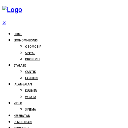
✕
HOME
EKONOMI-BISNIS
OTOMOTIF
SINYAL
PROPERTI
ETALASE
CANTIK
FASHION
JALAN-JALAN
KULINER
WISATA
VIDEO
SINEMA
KESEHATAN
PENDIDIKAN