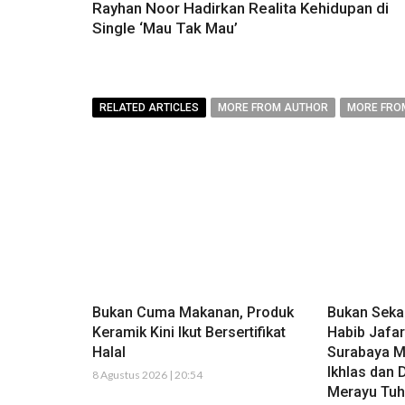
Rayhan Noor Hadirkan Realita Kehidupan di
Single ‘Mau Tak Mau’
RELATED ARTICLES
MORE FROM AUTHOR
MORE FRO
Bukan Cuma Makanan, Produk
Bukan Sekad
Keramik Kini Ikut Bersertifikat
Habib Jafa
Halal
Surabaya M
Ikhlas dan 
8 Agustus 2026 | 20:54
Merayu Tuh