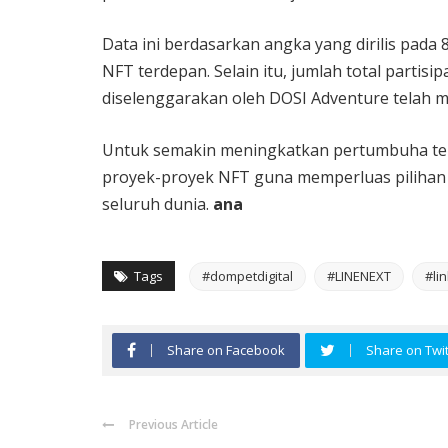
Data ini berdasarkan angka yang dirilis pada 
NFT terdepan. Selain itu, jumlah total partisi
diselenggarakan oleh DOSI Adventure telah m
Untuk semakin meningkatkan pertumbuha te
proyek-proyek NFT guna memperluas pilihan
seluruh dunia.
ana
Tags
#dompetdigital
#LINENEXT
#li
Share on Facebook
Share on Twit
Previous Article