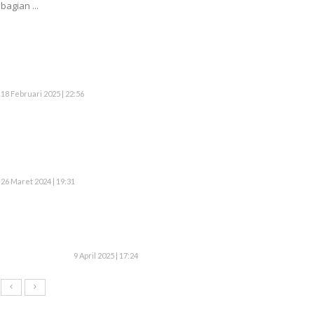
bagian ...
18 Februari 2025 | 22:56
26 Maret 2024 | 19:31
9 April 2025 | 17:24