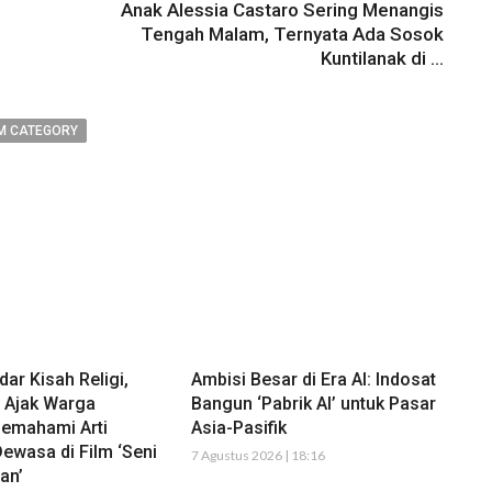
Anak Alessia Castaro Sering Menangis
Tengah Malam, Ternyata Ada Sosok
Kuntilanak di ...
M CATEGORY
ar Kisah Religi,
Ambisi Besar di Era AI: Indosat
r Ajak Warga
Bangun ‘Pabrik AI’ untuk Pasar
emahami Arti
Asia-Pasifik
Dewasa di Film ‘Seni
7 Agustus 2026 | 18:16
an’