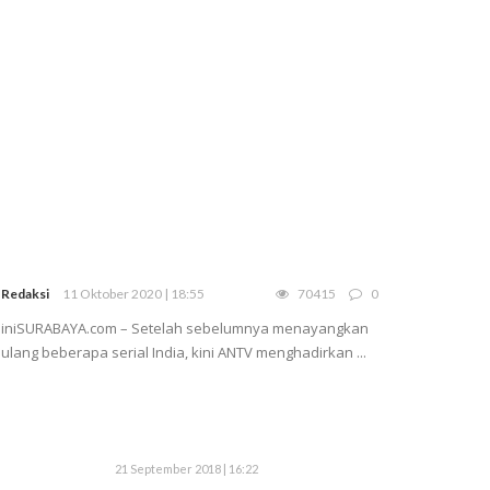
Redaksi
11 Oktober 2020 | 18:55
70415
0
iniSURABAYA.com – Setelah sebelumnya menayangkan
ulang beberapa serial India, kini ANTV menghadirkan ...
21 September 2018 | 16:22