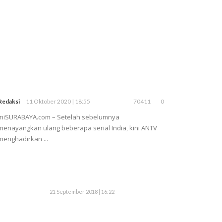
Redaksi
11 Oktober 2020 | 18:55
70411
0
iniSURABAYA.com – Setelah sebelumnya
menayangkan ulang beberapa serial India, kini ANTV
menghadirkan ...
21 September 2018 | 16:22