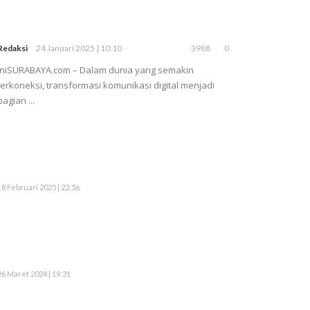
Redaksi
24 Januari 2025 | 10:10
3988
0
iniSURABAYA.com – Dalam dunia yang semakin
terkoneksi, transformasi komunikasi digital menjadi
bagian ...
18 Februari 2025 | 22:56
26 Maret 2024 | 19:31