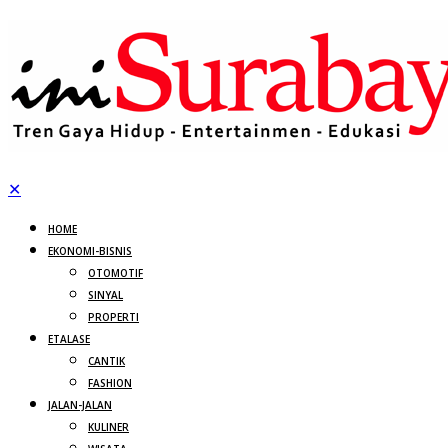
✕
HOME
EKONOMI-BISNIS
OTOMOTIF
SINYAL
PROPERTI
ETALASE
CANTIK
FASHION
JALAN-JALAN
KULINER