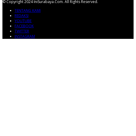
© Copyright 2024 IniSurabaya.com. All Rights Reserved.
TENTANG KAMI
REDAKSI
YOUTUBE
FACEBOOK
TWITTER
INSTAGRAM