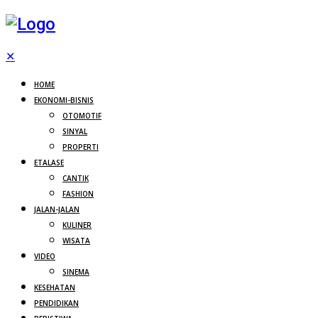
✕
HOME
EKONOMI-BISNIS
OTOMOTIF
SINYAL
PROPERTI
ETALASE
CANTIK
FASHION
JALAN-JALAN
KULINER
WISATA
VIDEO
SINEMA
KESEHATAN
PENDIDIKAN