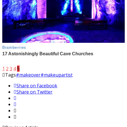
1
2
3
4
5
Tags
#makeover
#makeupartist
Share on Facebook
Share on Twitter