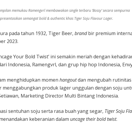
mpilan memukau Ramengvrl membawakan single terbaru ‘Bossy’ secara sempurna
presentasikan semangat bold & authentic khas Tiger Soju Flavour Lager.
pura pada tahun 1932, Tiger Beer,
brand
bir premium intern
er 2023.
ncage Your Bold Twist’ ini semakin meriah dengan kehadira
ari Indonesia, Ramengvrl, dan grup hip hop Indonesia, Envy
alam menghidupkan momen
hangout
dan mengubah rutinitas
er menggabungkan produk lager unggulan dengan soju u
 Setiawan, Marketing Director Multi Bintang Indonesia.
nasi sentuhan soju serta rasa buah yang segar,
Tiger Soju F
a menandakan keberanian dalam
uncage their bold twist
.