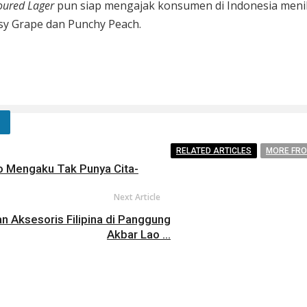
voured Lager
pun siap mengajak konsumen di Indonesia menik
tsy Grape dan Punchy Peach.
RELATED ARTICLES
MORE FR
o Mengaku Tak Punya Cita-
Next Article
Aksesoris Filipina di Panggung
Akbar Lao ...