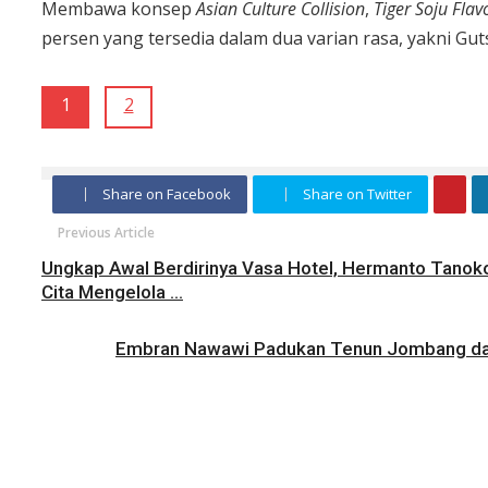
Membawa konsep
Asian Culture Collision
,
Tiger Soju Fla
persen yang tersedia dalam dua varian rasa, yakni Gu
1
2
Share on Facebook
Share on Twitter
Previous Article
Ungkap Awal Berdirinya Vasa Hotel, Hermanto Tanok
Cita Mengelola ...
Embran Nawawi Padukan Tenun Jombang dan 