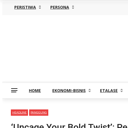
PERISTIWA
PERSONA
Kamis, Agustus 6
HOME
EKONOMI-BISNIS
ETALASE
HEADLINE
PANGGUNG
‘Uncage Your Bold Twist’: P