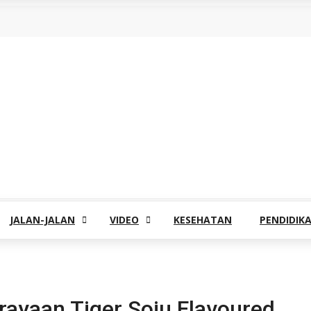
JALAN-JALAN
VIDEO
KESEHATAN
PENDIDIK
erayaan Tiger Soju Flavoured