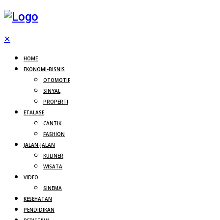
✕
HOME
EKONOMI-BISNIS
OTOMOTIF
SINYAL
PROPERTI
ETALASE
CANTIK
FASHION
JALAN-JALAN
KULINER
WISATA
VIDEO
SINEMA
KESEHATAN
PENDIDIKAN