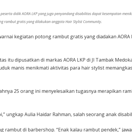
 peserta didik AORA LKP yang juga penyandang disabilitas dapat kesempatan meni
ng rambut gratis yang dilakukan anggota Hair Stylist Community.
rnai kegiatan potong rambut gratis yang diadakan AORA 
litas itu dipusatkan di markas AORA LKP di Jl Tambak Medo
duduk manis menikmati aktivitas para hair stylist memangk
mlahnya 25 orang ini menyelesaikan tugasnya merapikan ram
pi,” ungkap Aulia Haidar Rahman, salah seorang anak disabi
g rambut di barbershop. “Enak kalau rambut pendek,” jawab