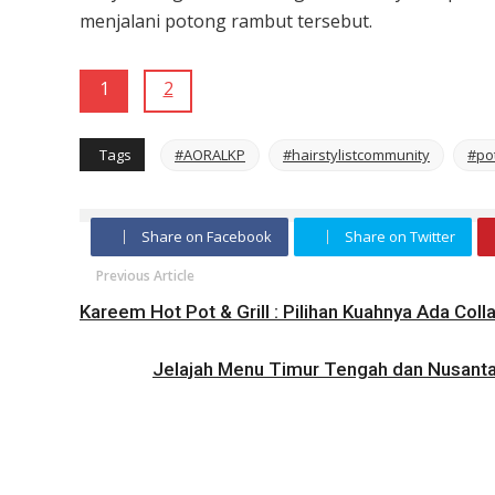
menjalani potong rambut tersebut.
1
2
Tags
#AORALKP
#hairstylistcommunity
#po
Share on Facebook
Share on Twitter
Previous Article
Kareem Hot Pot & Grill : Pilihan Kuahnya Ada Coll
Jelajah Menu Timur Tengah dan Nusanta