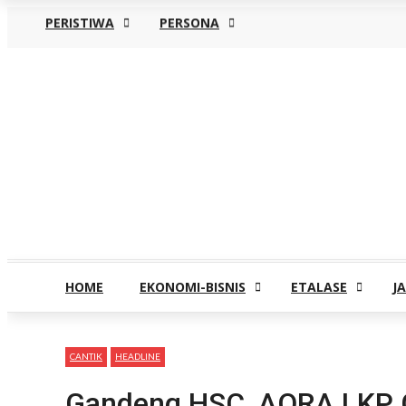
PERISTIWA
PERSONA
Sabtu, Agustus 8
HOME
EKONOMI-BISNIS
ETALASE
J
CANTIK
HEADLINE
Gandeng HSC, AORA LKP G