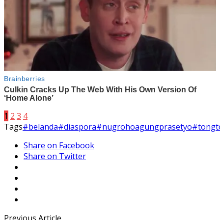
1
2
3
4
Tags
#belanda
#diaspora
#nugrohoagungprasetyo
#tongt
Share on Facebook
Share on Twitter
Previous Article