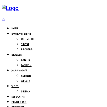
✕
HOME
EKONOMI-BISNIS
OTOMOTIF
SINYAL
PROPERTI
ETALASE
CANTIK
FASHION
JALAN-JALAN
KULINER
WISATA
VIDEO
SINEMA
KESEHATAN
PENDIDIKAN