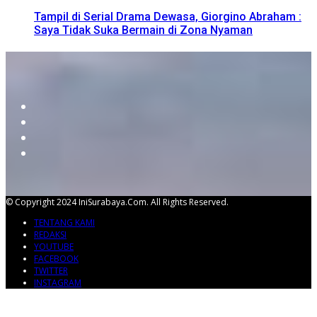
Tampil di Serial Drama Dewasa, Giorgino Abraham :
Saya Tidak Suka Bermain di Zona Nyaman
© Copyright 2024 IniSurabaya.com. All Rights Reserved.
TENTANG KAMI
REDAKSI
YOUTUBE
FACEBOOK
TWITTER
INSTAGRAM