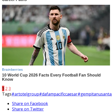
1
2
3
Tags
#artotelgroup
#dafampacificcaesar
#gempitanusanta
Share on Facebook
Share on Twitter