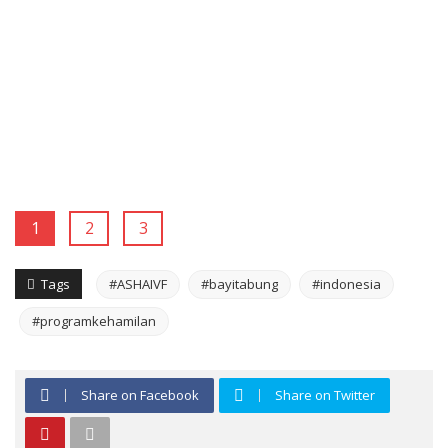
1
2
3
Tags
#ASHAIVF
#bayitabung
#indonesia
#programkehamilan
Share on Facebook
Share on Twitter