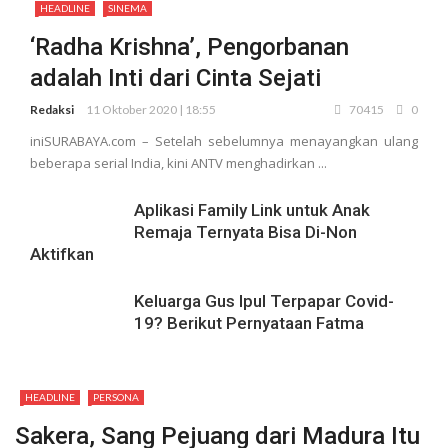
HEADLINE
SINEMA
‘Radha Krishna’, Pengorbanan
adalah Inti dari Cinta Sejati
Redaksi
11 Oktober 2020 | 18:55
70415
0
iniSURABAYA.com – Setelah sebelumnya menayangkan ulang
beberapa serial India, kini ANTV menghadirkan ...
Aplikasi Family Link untuk Anak
Remaja Ternyata Bisa Di-Non
Aktifkan
Keluarga Gus Ipul Terpapar Covid-
19? Berikut Pernyataan Fatma
HEADLINE
PERSONA
Sakera, Sang Pejuang dari Madura Itu