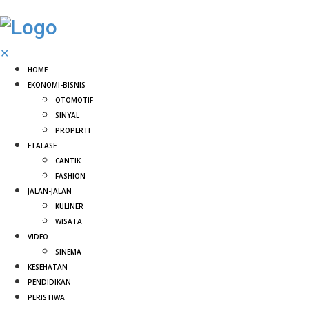
✕
HOME
EKONOMI-BISNIS
OTOMOTIF
SINYAL
PROPERTI
ETALASE
CANTIK
FASHION
JALAN-JALAN
KULINER
WISATA
VIDEO
SINEMA
KESEHATAN
PENDIDIKAN
PERISTIWA