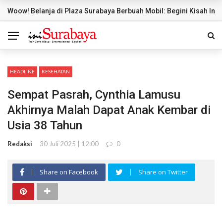
Woow! Belanja di Plaza Surabaya Berbuah Mobil: Begini Kisah Ind
BREAKING NEWS
HEADLINE
KESEHATAN
Sempat Pasrah, Cynthia Lamusu
Akhirnya Malah Dapat Anak Kembar di
Usia 38 Tahun
Redaksi
30 Juli 2025 | 12:00
0
Share on Facebook
Share on Twitter