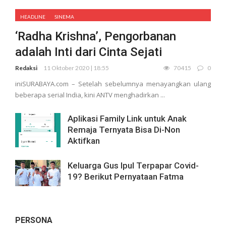
HEADLINE
SINEMA
‘Radha Krishna’, Pengorbanan
adalah Inti dari Cinta Sejati
Redaksi
11 Oktober 2020 | 18:55
70415
0
iniSURABAYA.com – Setelah sebelumnya menayangkan ulang
beberapa serial India, kini ANTV menghadirkan ...
Aplikasi Family Link untuk Anak
Remaja Ternyata Bisa Di-Non
Aktifkan
Keluarga Gus Ipul Terpapar Covid-
19? Berikut Pernyataan Fatma
PERSONA