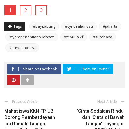
1
2
3
Tags
#bayitabung
#cynthialamusu
#jakarta
#lyorapenantianbuahhati
#morulaivf
#surabaya
#suryasaputra
Share on Facebook
Share on Twitter
Previous Article
Next Article
Mahasiswa KKN FP UB
‘Cinta Sedalam Rindu’
Dorong Pemberdayaan
dan ‘Cinta di Bawah
Ibu Rumah Tangga
Tangan’ Tayang di