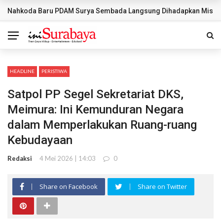
Nahkoda Baru PDAM Surya Sembada Langsung Dihadapkan Misi Ber
BREAKING NEWS
HEADLINE
PERISTIWA
Satpol PP Segel Sekretariat DKS,
Meimura: Ini Kemunduran Negara
dalam Memperlakukan Ruang-ruang
Kebudayaan
Redaksi
4 Mei 2026 | 14:03
0
Share on Facebook
Share on Twitter