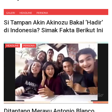
GALERI
HEADLINE
PERSONA
Si Tampan Akin Akinozu Bakal ‘Hadir’
di Indonesia? Simak Fakta Berikut Ini
HEADLINE
PERSONA
Ditantang Merayu Antonio Blanco,