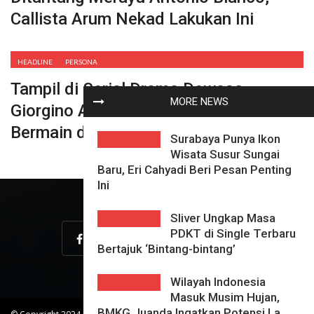
Callista Arum Nekad Lakukan Ini
HEADLINE
PERSONA
Tampil di Serial Drama Dewasa,
MORE NEWS
Giorgino Abraham : Saya Tidak Suka
Bermain di Zona Nyaman
Surabaya Punya Ikon
Wisata Susur Sungai
Baru, Eri Cahyadi Beri Pesan Penting
Ini
Sliver Ungkap Masa
PDKT di Single Terbaru
Bertajuk ‘Bintang-bintang’
Wilayah Indonesia
Masuk Musim Hujan,
BMKG Juanda Ingatkan Potensi La