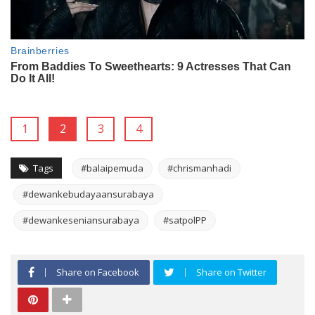
1
2
3
4
Tags
#balaipemuda
#chrismanhadi
#dewankebudayaansurabaya
#dewankeseniansurabaya
#satpolPP
Share on Facebook
Share on Twitter