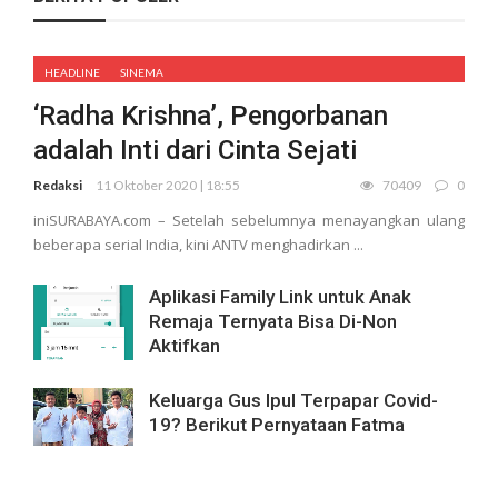
HEADLINE
SINEMA
‘Radha Krishna’, Pengorbanan
adalah Inti dari Cinta Sejati
Redaksi
11 Oktober 2020 | 18:55
70409
0
iniSURABAYA.com – Setelah sebelumnya menayangkan ulang
beberapa serial India, kini ANTV menghadirkan ...
Aplikasi Family Link untuk Anak
Remaja Ternyata Bisa Di-Non
Aktifkan
Keluarga Gus Ipul Terpapar Covid-
19? Berikut Pernyataan Fatma