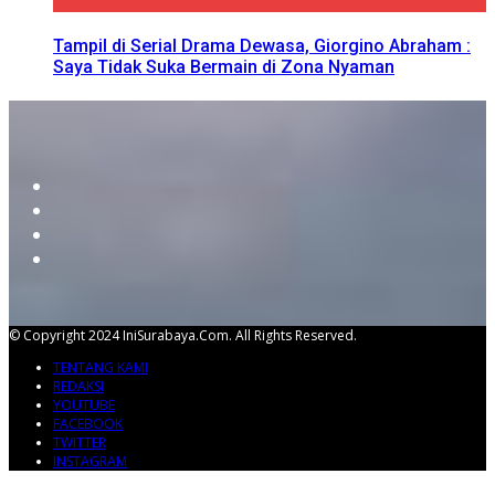
Tampil di Serial Drama Dewasa, Giorgino Abraham :
Saya Tidak Suka Bermain di Zona Nyaman
© Copyright 2024 IniSurabaya.com. All Rights Reserved.
TENTANG KAMI
REDAKSI
YOUTUBE
FACEBOOK
TWITTER
INSTAGRAM