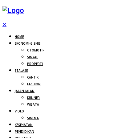
✕
HOME
EKONOMI-BISNIS
OTOMOTIF
SINYAL
PROPERTI
ETALASE
CANTIK
FASHION
JALAN-JALAN
KULINER
WISATA
VIDEO
SINEMA
KESEHATAN
PENDIDIKAN